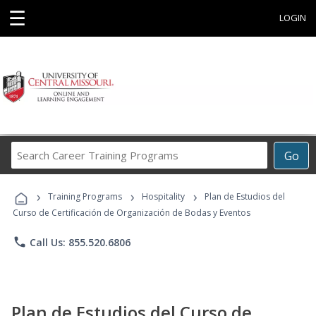
☰
LOGIN
Search
Go
Career
Training
›
›
›
Programs
Training Programs
Hospitality
Plan de Estudios del
Curso de Certificación de Organización de Bodas y Eventos
phone
Call Us: 855.520.6806
Plan de Estudios del Curso de