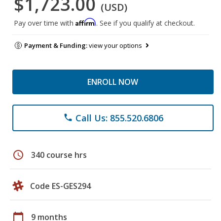
$1,723.00
(USD)
Affirm
Pay over time with
. See if you qualify at checkout.
Payment & Funding:
view your options
ENROLL NOW
Call Us: 855.520.6806
phone
schedule
340 course hrs
Code ES-GES294
calendar_today
9 months