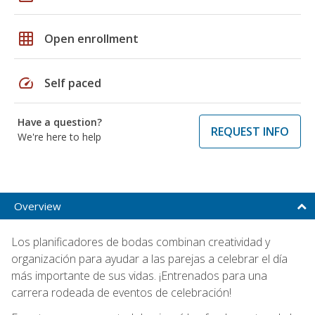
grid_on
Open enrollment
speed
Self paced
Have a question?
REQUEST INFO
We're here to help
Overview
Los planificadores de bodas combinan creatividad y
organización para ayudar a las parejas a celebrar el día
más importante de sus vidas. ¡Entrenados para una
carrera rodeada de eventos de celebración!